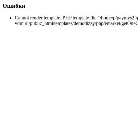
Ошибки
Cannot render template. PHP template file "/home/p/paymys2f/
vdm.ru/public_html/templates/demodizzy/php/emarket/getOneCl