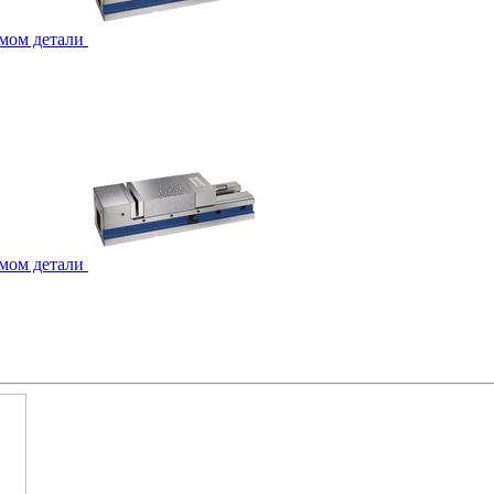
мом детали
мом детали